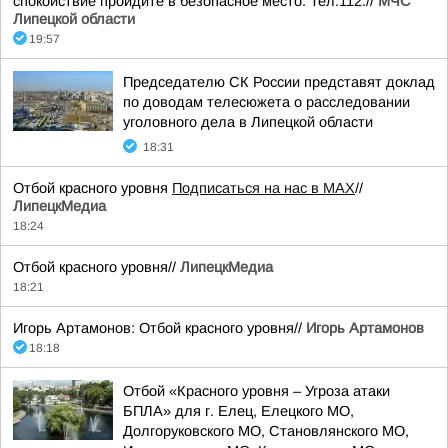
спокойствие пройдите в безопасное место. Тел.112.//
МЧС
Липецкой области
19:57
Председателю СК России представят доклад
по доводам телесюжета о расследовании
уголовного дела в Липецкой области
18:31
Отбой красного уровня
Подписаться на нас в МАХ
//
ЛипецкМедиа
18:24
Отбой красного уровня//
ЛипецкМедиа
18:21
Игорь Артамонов: Отбой красного уровня//
Игорь Артамонов
18:18
Отбой «Красного уровня – Угроза атаки
БПЛА» для г. Елец, Елецкого МО,
Долгоруковского МО, Становлянского МО,