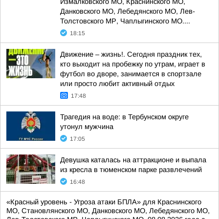
Измалковского МО, Краснинского МО,
Данковского МО, Лебедянского МО, Лев-
Толстовского МР, Чаплыгинского МО....
18:15
Движение – жизнь!. Сегодня праздник тех,
кто выходит на пробежку по утрам, играет в
футбол во дворе, занимается в спортзале
или просто любит активный отдых
17:48
Трагедия на воде: в Тербунском округе
утонул мужчина
17:05
Девушка каталась на аттракционе и выпала
из кресла в тюменском парке развлечений
16:48
«Красный уровень - Угроза атаки БПЛА» для Краснинского
МО, Становлянского МО, Данковского МО, Лебедянского МО,