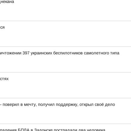
днекана
тся
ичтожении 397 украинских беспилотников самолетного типа
астях
– поверил в мечту, получил поддержку, открыл своё дело
 падения БПЛА в Задонске пострадали два человека