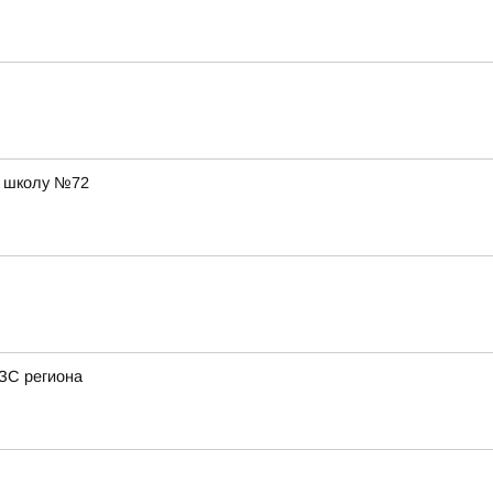
в школу №72
АЗС региона