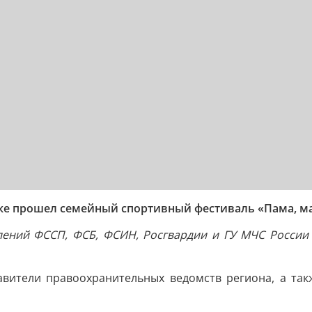
ке прошел семейный спортивный фестиваль «Пама, мап
лений ФССП, ФСБ, ФСИН, Росгвардии и ГУ МЧС России
авители правоохранительных ведомств региона, а так