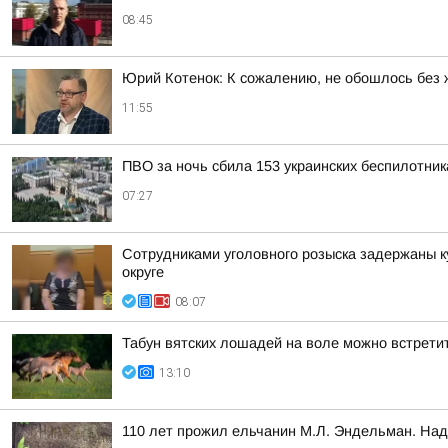
08:45
Юрий Котенок: К сожалению, не обошлось без 
11:55
ПВО за ночь сбила 153 украинских беспилотни
07:27
Сотрудниками уголовного розыска задержаны к
округе
08:07
Табун вятских лошадей на воле можно встретит
13:10
110 лет прожил ельчанин М.Л. Эндельман. Над