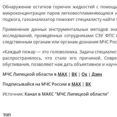
Обнаружение остатков горючих жидкостей с помощь
микроконцентрации паров легковоспламеняющихся и г
поджога, газоанализатор поможет специалисту найти 
Применение данных инструментальных методов зна
исследований, проведённых сотрудниками СЭУ ФПС 
следственным органам или органам дознания МЧС Рос
«Каждый пожар — это головоломка. Задача специалист
распространялось, что стало его причиной. Совр
обугливания, позволяют нам дать объективное и науч
МЧС Липецкой области в
МАХ
|
ВК
|
Ок
|
Дзен
Подписывайся на МЧС России в
MAX
|
ВК
Источник:
Канал в МАКС "МЧС Липецкой области"
ТОП