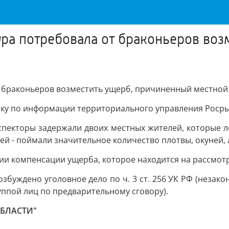
ра потребовала от браконьеров воз
 браконьеров возместить ущерб, причиненный местной
рку по информации территориального управления Росры
нспекторы задержали двоих местных жителей, которые 
ей - поймали значительное количество плотвы, окуней, л
нии компенсации ущерба, которое находится на рассмот
буждено уголовное дело по ч. 3 ст. 256 УК РФ (незак
ппой лиц по предварительному сговору).
ОБЛАСТИ"