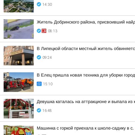
14:30
Житель Добринского района, присвоивший найд
08:13
В Липецкой области местный житель обвиняет
09:24
В Елец пришла новая техника для уборки горо
15:10
Девушка каталась на аттракционе и выпала из
16:48
Машинка с горкой приехала к школе-садику в с.