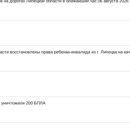
 на дорогах Липецкой области в ближайший час 06 августа 2026 
сти восстановлены права ребенка-инвалида из г. Липецка на ка
и уничтожили 200 БПЛА