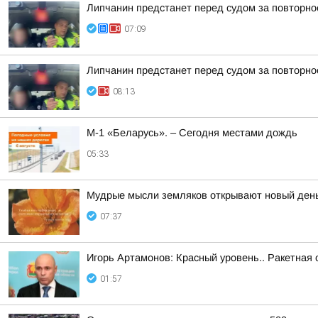
Липчанин предстанет перед судом за повторн
07:09
Липчанин предстанет перед судом за повторн
08:13
М-1 «Беларусь». – Сегодня местами дождь
05:33
Мудрые мысли земляков открывают новый ден
07:37
Игорь Артамонов: Красный уровень.. Ракетная 
01:57