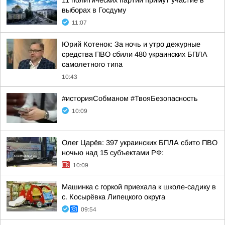
11 политических партий примут участие в
выборах в Госдуму
11:07
Юрий Котенок: За ночь и утро дежурные
средства ПВО сбили 480 украинских БПЛА
самолетного типа
10:43
#историяСобманом #ТвояБезопасность
10:09
Олег Царёв: 397 украинских БПЛА сбито ПВО
ночью над 15 субъектами РФ:
10:09
Машинка с горкой приехала к школе-садику в
с. Косырёвка Липецкого округа
09:54