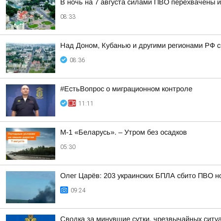
В ночь на 7 августа силами ПВО перехвачены 
08:33
Над Доном, Кубанью и другими регионами РФ с
08:36
#ЕстьВопрос о миграционном контроле
11:11
М-1 «Беларусь». – Утром без осадков
05:30
Олег Царёв: 203 украинских БПЛА сбито ПВО н
09:24
Сводка за минувшие сутки. чрезвычайных ситу