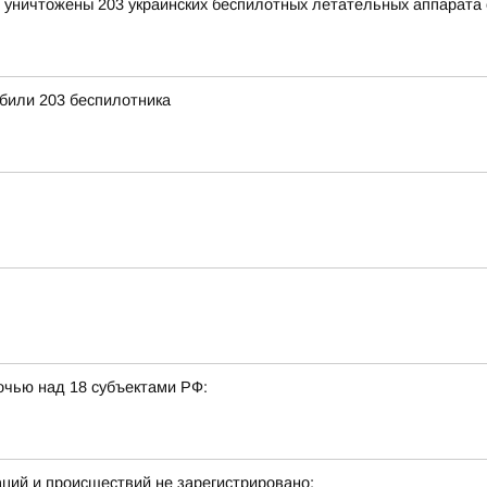
и уничтожены 203 украинских беспилотных летательных аппарата
били 203 беспилотника
очью над 18 субъектами РФ:
аций и происшествий не зарегистрировано;