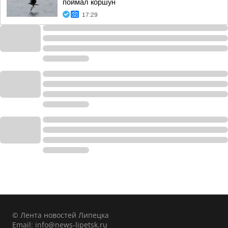
поймал коршун
17:29
© Лента новостей Липецка
Email:
info@news-lipetsk.ru